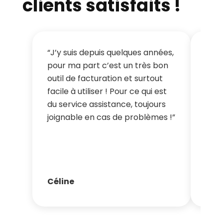
clients satisfaits !
“J’y suis depuis quelques années,
“Gai
pour ma part c’est un très bon
dans
outil de facturation et surtout
l’or
facile à utiliser ! Pour ce qui est
ains
du service assistance, toujours
scan
joignable en cas de problèmes !”
mutu
d’er
notr
Céline
Cat