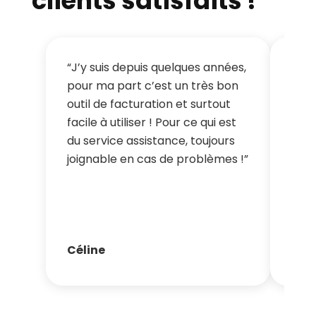
clients satisfaits !
“J’y suis depuis quelques années,
“Gai
pour ma part c’est un très bon
dans
outil de facturation et surtout
l’or
facile à utiliser ! Pour ce qui est
ains
du service assistance, toujours
scan
joignable en cas de problèmes !”
mutu
d’er
notr
Céline
Cat