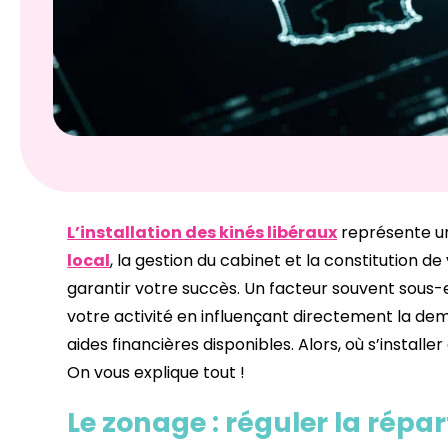
L’installation des kinés libéraux
représente un
local
, la gestion du cabinet et la constitution 
garantir votre succès. Un facteur souvent sous-es
votre activité en influençant directement la dem
aides financières disponibles. Alors, où s’instal
On vous explique tout !
Le zonage : réguler la répar