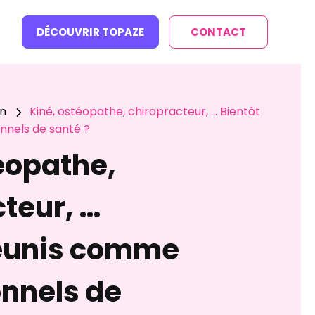
DÉCOUVRIR TOPAZE
CONTACT
en
Kiné, ostéopathe, chiropracteur, … Bientôt
5
nnels de santé ?
éopathe,
teur, …
réunis comme
onnels de