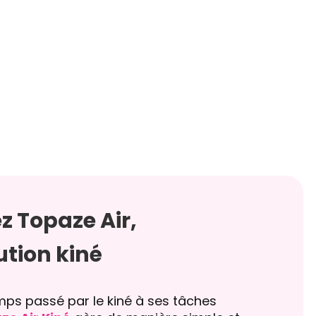
z Topaze Air,
ution kiné
mps passé par le kiné à ses tâches