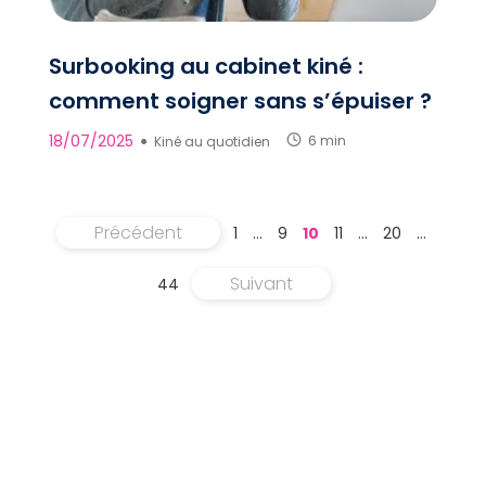
Surbooking au cabinet kiné :
comment soigner sans s’épuiser ?
18/07/2025
●
Kiné au quotidien
6 min
Précédent
1
…
9
10
11
…
20
…
Suivant
44