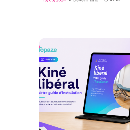
19/03/2024
Devenir Kiné
4 min
●