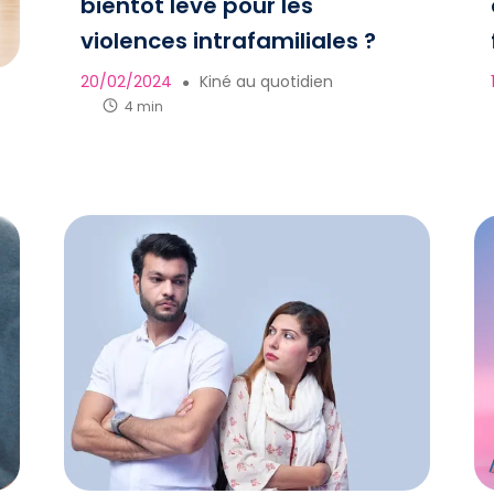
bientôt levé pour les
violences intrafamiliales ?
20/02/2024
Kiné au quotidien
●
4 min