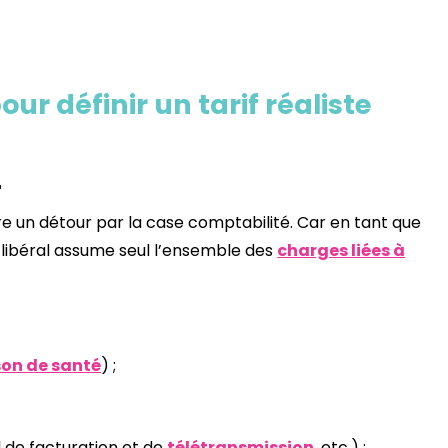
r définir un tarif réaliste
r
aire un détour par la case comptabilité. Car en tant que
e libéral assume seul l’ensemble des
charges liées à
on de santé
) ;
 de facturation et de
télétransmission
, etc.) ;