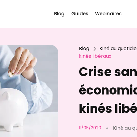
Blog
Guides
Webinaires
Blog
Kiné au quotidi
5
kinés libéraux
Crise san
économiq
kinés lib
11/05/2020
●
Kiné au q