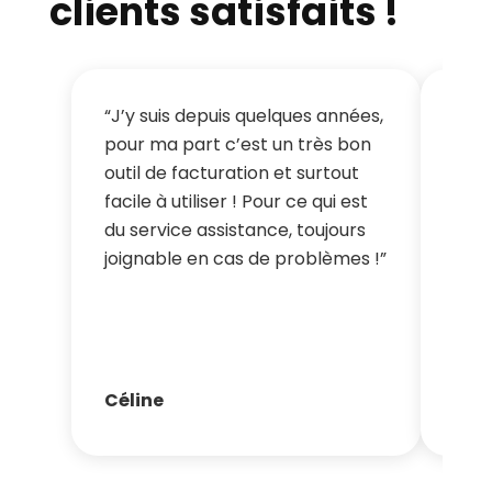
clients satisfaits !
“J’y suis depuis quelques années,
“Gai
pour ma part c’est un très bon
dans
outil de facturation et surtout
l’or
facile à utiliser ! Pour ce qui est
ains
du service assistance, toujours
scan
joignable en cas de problèmes !”
mutu
d’er
notr
Céline
Cat