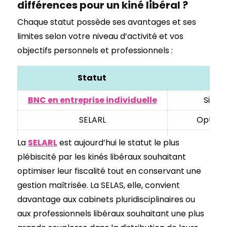
différences pour un kiné libéral ?
Chaque statut possède ses avantages et ses
limites selon votre niveau d’activité et vos
objectifs personnels et professionnels :
Statut
BNC en entreprise individuelle
Simpl
SELARL
Optimis
SELAS
Souplesse de
La
SELARL
est aujourd’hui le statut le plus
plébiscité par les kinés libéraux souhaitant
SEL (en général)
Optim
optimiser leur fiscalité tout en conservant une
SCM
Mu
gestion maîtrisée. La SELAS, elle, convient
davantage aux cabinets pluridisciplinaires ou
aux professionnels libéraux souhaitant une plus